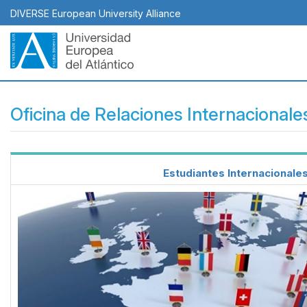
Pasar
DIVERSE European University Alliance
al
contenido
principal
Oficina de Relaciones Internacionale
Body
Estudiantes Internacionale